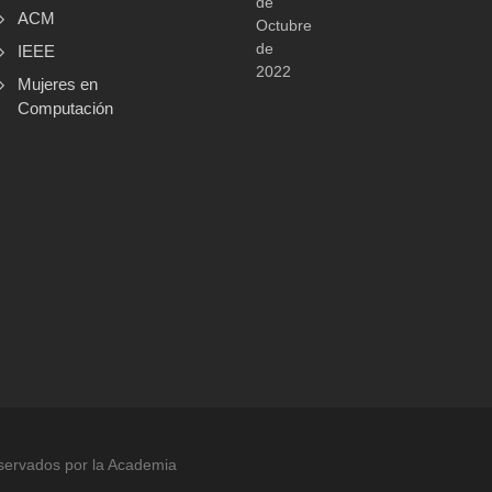
de
ACM
Octubre
de
IEEE
2022
Mujeres en
Computación
servados por la Academia