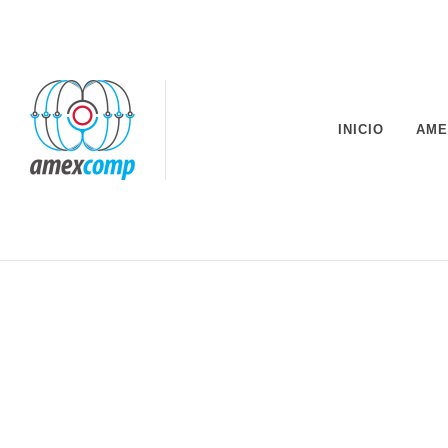
INICIO
AME