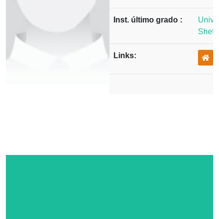
Inst. último grado :
Univer
Sheffi
Links: