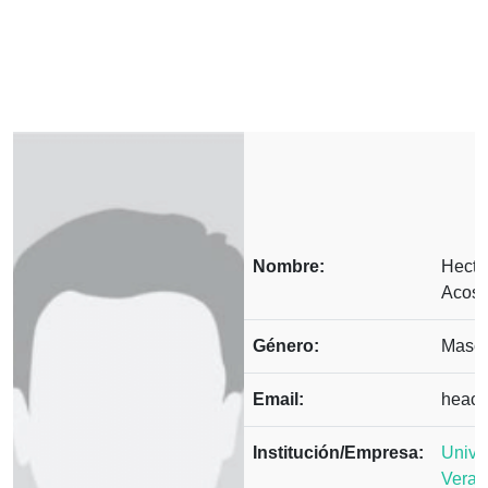
Nombre:
Hecto
Acost
Género:
Mascu
Email:
heac
Institución/Empresa:
Unive
Verac