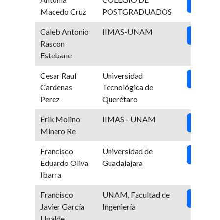
Ver
Macedo Cruz
POSTGRADUADOS
Caleb Antonio
IIMAS-UNAM
Ver
Rascon
Estebane
Cesar Raul
Universidad
Ver
Cardenas
Tecnológica de
Perez
Querétaro
Erik Molino
IIMAS - UNAM
Ver
Minero Re
Francisco
Universidad de
Ver
Eduardo Oliva
Guadalajara
Ibarra
Francisco
UNAM, Facultad de
Ver
Javier García
Ingeniería
Ugalde