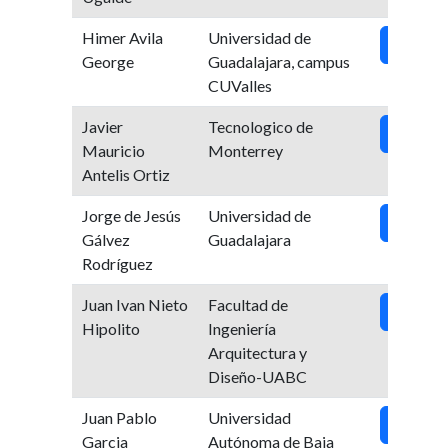
Himer Avila
Universidad de
Ver
George
Guadalajara, campus
CUValles
Javier
Tecnologico de
Ver
Mauricio
Monterrey
Antelis Ortiz
Jorge de Jesús
Universidad de
Ver
Gálvez
Guadalajara
Rodríguez
Juan Ivan Nieto
Facultad de
Ver
Hipolito
Ingeniería
Arquitectura y
Diseño-UABC
Juan Pablo
Universidad
Ver
Garcia
Autónoma de Baja