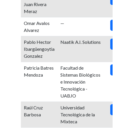
Juan Rivera
Meraz
Omar Avalos
—
Ver
Alvarez
Pablo Hector
Naatik A.I. Solutions
Ver
Ibargüengoytia
Gonzalez
Patricia Batres
Facultad de
Ver
Mendoza
Sistemas Biológicos
e Innovación
Tecnológica -
UABJO
Raúl Cruz
Universidad
Ver
Barbosa
Tecnológica de la
Mixteca