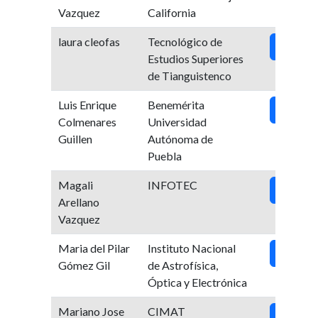
Vazquez
California
laura cleofas
Tecnológico de
Ver
Estudios Superiores
de Tianguistenco
Luis Enrique
Benemérita
Ver
Colmenares
Universidad
Guillen
Autónoma de
Puebla
Magali
INFOTEC
Ver
Arellano
Vazquez
Maria del Pilar
Instituto Nacional
Ver
Gómez Gil
de Astrofísica,
Óptica y Electrónica
Mariano Jose
CIMAT
Ver