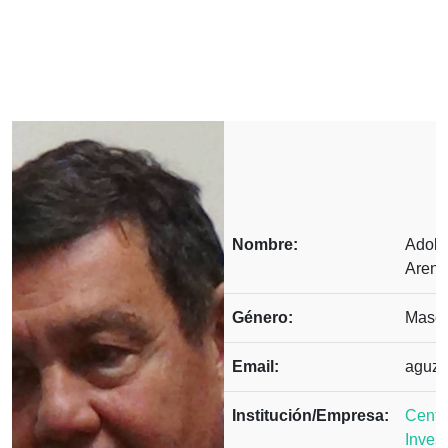
Nombre:
Adolf
Arena
Género:
Mascu
Email:
aguz
Institución/Empresa:
Centr
Inves