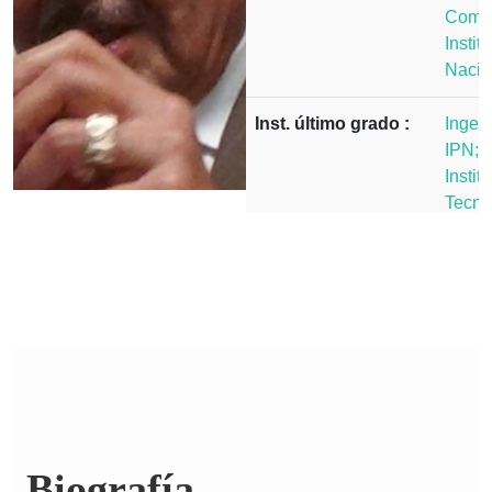
Compu
Instit
Nacio
Inst. último grado :
Ingen
IPN; M
Institu
Tecno
Massa
(MIT)
Links:
Biografía.