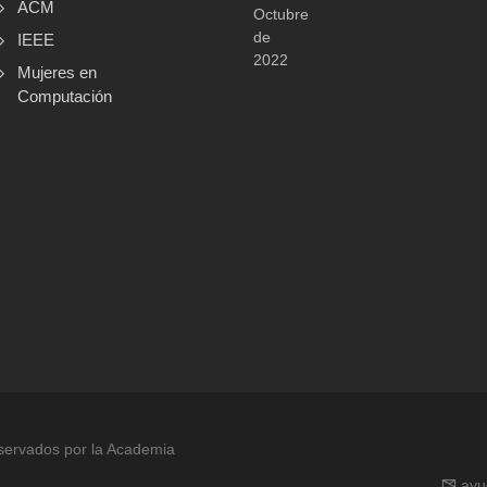
ACM
Octubre
de
IEEE
2022
Mujeres en
Computación
servados por la Academia
ay