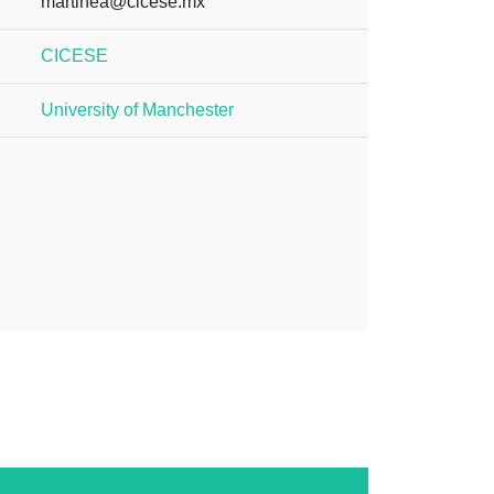
martinea@cicese.mx
CICESE
University of Manchester