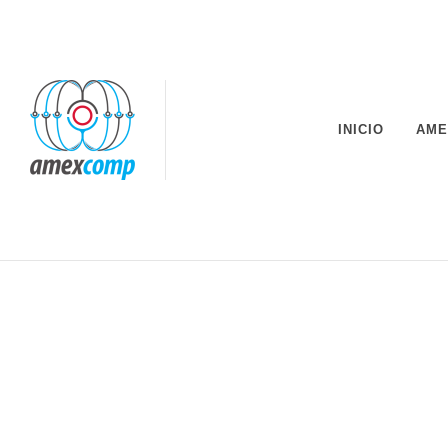
INICIO
AME