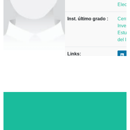
Elect
Inst. último grado :
Centr
Invest
Estud
del I
Links: