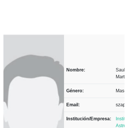
Nombre:
Saul 
Marti
Género:
Mascu
Email:
szapo
Institución/Empresa:
Instit
Astrof