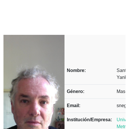
Nombre:
Santi
Yanke
Género:
Mascu
Email:
sneg
Institución/Empresa:
Unive
Metro