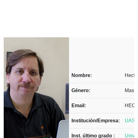
Nombre:
Hecto
Género:
Mascu
Email:
HEC
Institución/Empresa:
UAS
Inst. último grado :
Unive