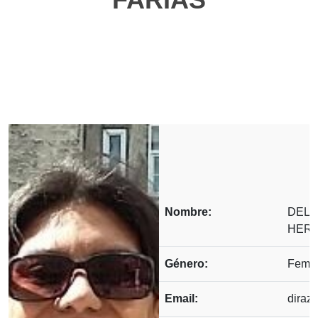
Nombre:
DELI
HERN
Género:
Feme
Email:
diraz