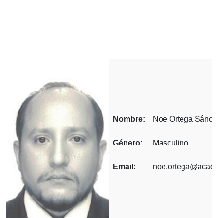
Nombre:
Noe Ortega Sánch
Género:
Masculino
Email:
noe.ortega@acade