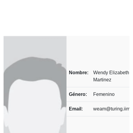
Nombre:
Wendy Elizabeth A
Martinez
Género:
Femenino
Email:
weam@turing.iim