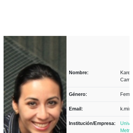
Nombre:
Karen
Camp
Género:
Feme
Email:
k.mir
Institución/Empresa:
Unive
Metro