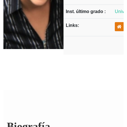
Inst. último grado :
Univer
Links:
Biografía.