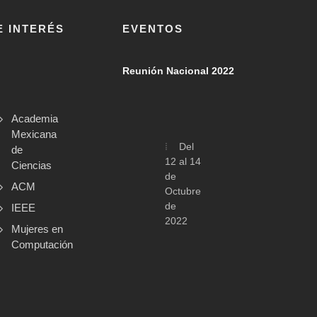
E INTERÉS
EVENTOS
Reunión Nacional 2022
Academia
Mexicana
Del
de
12 al 14
Ciencias
de
ACM
Octubre
de
IEEE
2022
Mujeres en
Computación