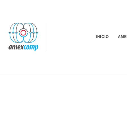
INICIO
AME