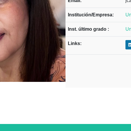
Email:
jc
Institución/Empresa:
Un
Inst. último grado :
Un
Links: