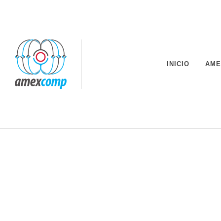
INICIO
AME