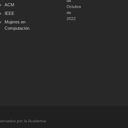
de
ACM
Octubre
de
IEEE
2022
Mujeres en
Computación
servados por la Academia