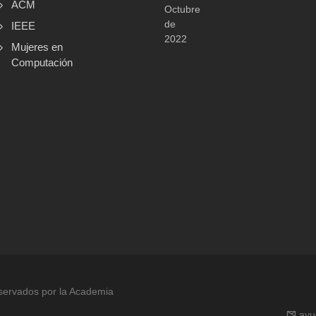
ACM
Octubre
de
IEEE
2022
Mujeres en
Computación
servados por la Academia
ay