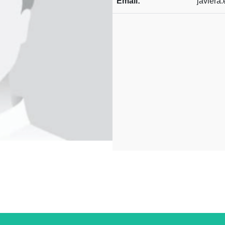
Email:
javiera