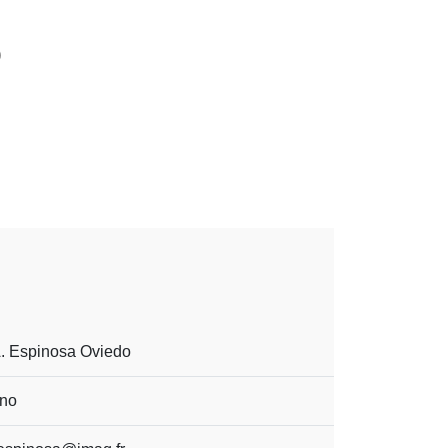
o
A. Espinosa Oviedo
ino