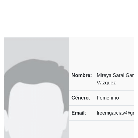
Nombre:
Mireya Sarai Garci
Vazquez
Género:
Femenino
Email:
freemgarciav@gma