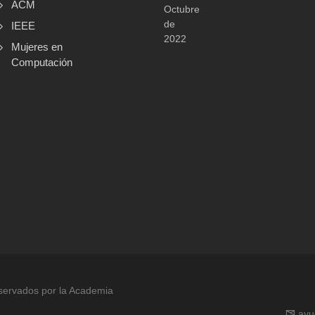
ACM
Octubre
de
IEEE
2022
Mujeres en
Computación
servados por la Academia
ay