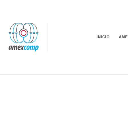
INICIO
AME