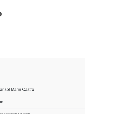
o
arisol Marin Castro
no