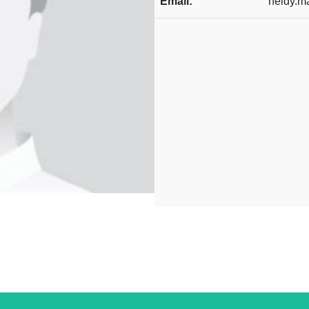
Email:
heidy.m