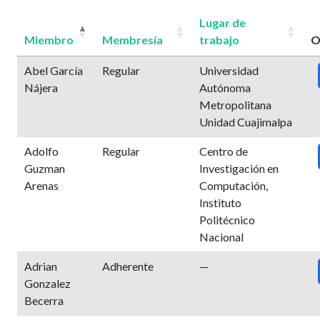
Lugar de
Miembro
Membresía
trabajo
O
Abel García
Regular
Universidad
Nájera
Autónoma
Metropolitana
Unidad Cuajimalpa
Adolfo
Regular
Centro de
Guzman
Investigación en
Arenas
Computación,
Instituto
Politécnico
Nacional
Adrian
Adherente
—
Gonzalez
Becerra