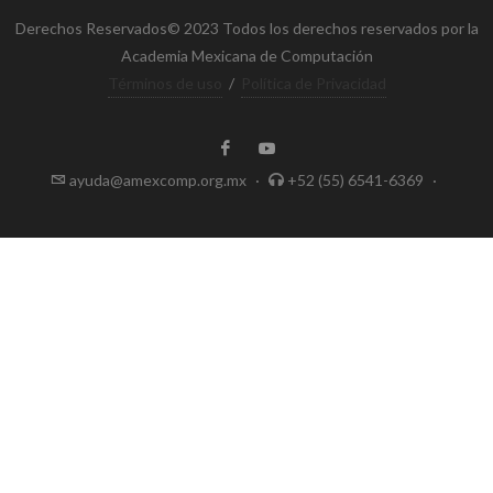
Derechos Reservados© 2023 Todos los derechos reservados por la
Academia Mexicana de Computación
Términos de uso
/
Política de Privacidad
ayuda@amexcomp.org.mx
·
+52 (55) 6541-6369
·